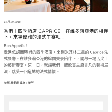
11 月 29, 2018
香港｜四季酒店 CAPRICE｜在維多莉亞港的相伴
下，來場優雅的法式午宴吧！
Bon Appétit！
走進低調而時尚的四季酒店，來到米其林二星的 Caprice 法
式餐廳。在維多莉亞港的遼闊美景陪伴下，開啟一場舌尖上
的藝術饗宴。這一日，就讓我們一起欣賞主廚非凡的藝術展
演，感受一回道地的法式情懷。
味蕾
,
尋餐廳
,
香港｜澳門