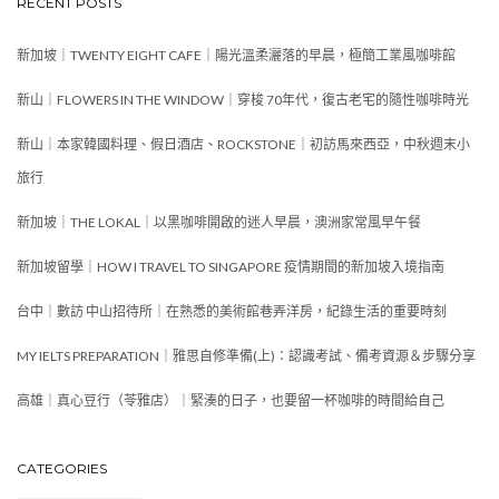
RECENT POSTS
新加坡｜TWENTY EIGHT CAFE｜陽光溫柔灑落的早晨，極簡工業風咖啡館
新山｜FLOWERS IN THE WINDOW｜穿梭 70年代，復古老宅的隨性咖啡時光
新山｜本家韓國料理、假日酒店、ROCKSTONE｜初訪馬來西亞，中秋週末小
旅行
新加坡｜THE LOKAL｜以黑咖啡開啟的迷人早晨，澳洲家常風早午餐
新加坡留學｜HOW I TRAVEL TO SINGAPORE 疫情期間的新加坡入境指南
台中｜數訪 中山招待所｜在熟悉的美術館巷弄洋房，紀錄生活的重要時刻
MY IELTS PREPARATION｜雅思自修準備(上)：認識考試、備考資源＆步驟分享
高雄｜真心豆行（苓雅店）｜緊湊的日子，也要留一杯咖啡的時間給自己
CATEGORIES