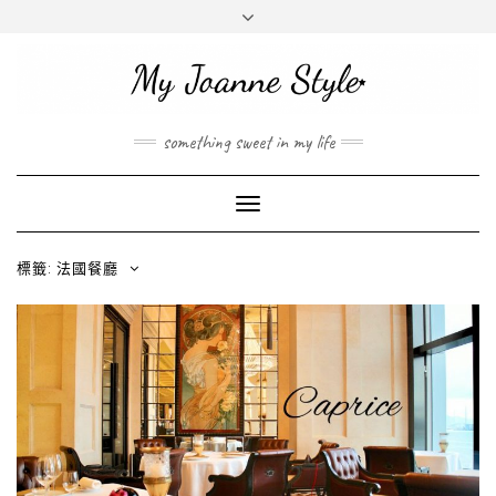
INSTAGRAM
MAIL
ABOUT ME
ABOUT
JOANNE
something sweet in my life
Toggle
Navigation
標籤: 法國餐廳