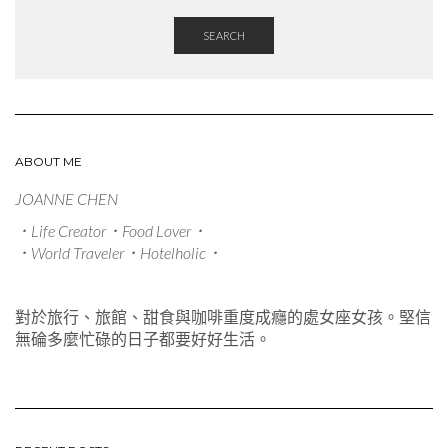
SEARCH
ABOUT ME
JOANNE CHEN
．Life Creator．Food Lover．
．World Traveler．Hotelholic．
對於旅行、旅館、甜食與咖啡重度成癮的處女座女孩。堅信
無碖多麼忙碌的日子都要好好生活。