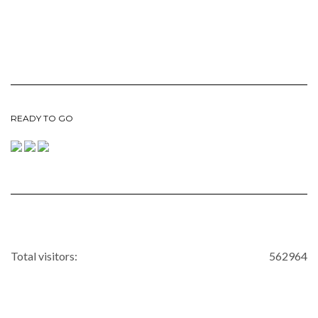
READY TO GO
Total visitors:
562964