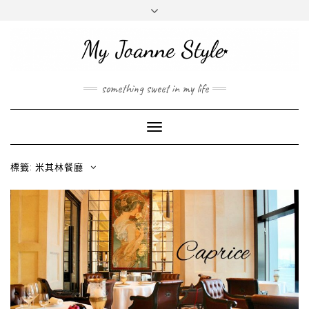
INSTAGRAM
MAIL
ABOUT ME
ABOUT
JOANNE
something sweet in my life
Toggle
Navigation
標籤: 米其林餐廳