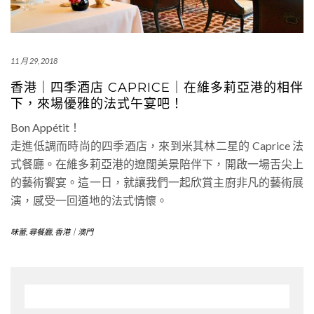
11 月 29, 2018
香港｜四季酒店 CAPRICE｜在維多莉亞港的相伴
下，來場優雅的法式午宴吧！
Bon Appétit！
走進低調而時尚的四季酒店，來到米其林二星的 Caprice 法
式餐廳。在維多莉亞港的遼闊美景陪伴下，開啟一場舌尖上
的藝術饗宴。這一日，就讓我們一起欣賞主廚非凡的藝術展
演，感受一回道地的法式情懷。
味蕾
,
尋餐廳
,
香港｜澳門