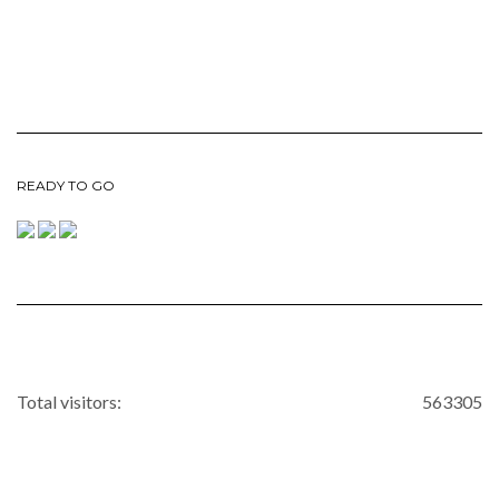
READY TO GO
Total visitors:
563305