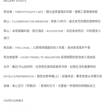
RECENT POSTS
新加坡｜TWENTY EIGHT CAFE｜陽光溫柔灑落的早晨，極簡工業風咖啡館
新山｜FLOWERS IN THE WINDOW｜穿梭 70年代，復古老宅的隨性咖啡時光
新山｜本家韓國料理、假日酒店、ROCKSTONE｜初訪馬來西亞，中秋週末小
旅行
新加坡｜THE LOKAL｜以黑咖啡開啟的迷人早晨，澳洲家常風早午餐
新加坡留學｜HOW I TRAVEL TO SINGAPORE 疫情期間的新加坡入境指南
台中｜數訪 中山招待所｜在熟悉的美術館巷弄洋房，紀錄生活的重要時刻
MY IELTS PREPARATION｜雅思自修準備(上)：認識考試、備考資源＆步驟分享
高雄｜真心豆行（苓雅店）｜緊湊的日子，也要留一杯咖啡的時間給自己
CATEGORIES