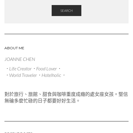
SEARCH
ABOUT ME
JOANNE CHEN
．Life Creator．Food Lover．
．World Traveler．Hotelholic．
對於旅行、旅館、甜食與咖啡重度成癮的處女座女孩。堅信
無碖多麼忙碌的日子都要好好生活。