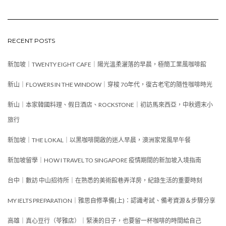
RECENT POSTS
新加坡｜TWENTY EIGHT CAFE｜陽光溫柔灑落的早晨，極簡工業風咖啡館
新山｜FLOWERS IN THE WINDOW｜穿梭 70年代，復古老宅的隨性咖啡時光
新山｜本家韓國料理、假日酒店、ROCKSTONE｜初訪馬來西亞，中秋週末小
旅行
新加坡｜THE LOKAL｜以黑咖啡開啟的迷人早晨，澳洲家常風早午餐
新加坡留學｜HOW I TRAVEL TO SINGAPORE 疫情期間的新加坡入境指南
台中｜數訪 中山招待所｜在熟悉的美術館巷弄洋房，紀錄生活的重要時刻
MY IELTS PREPARATION｜雅思自修準備(上)：認識考試、備考資源＆步驟分享
高雄｜真心豆行（苓雅店）｜緊湊的日子，也要留一杯咖啡的時間給自己