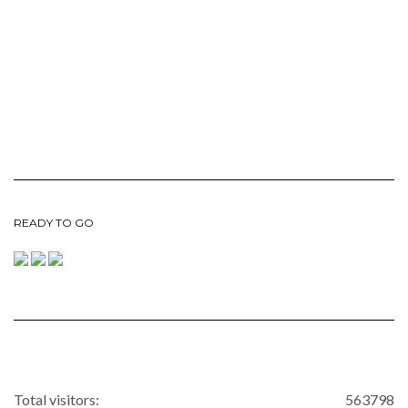
READY TO GO
Total visitors:
563798