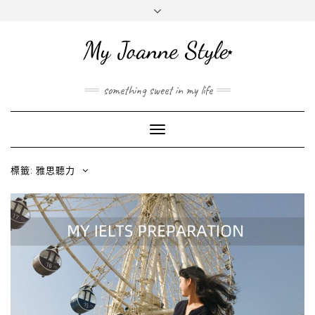
INSTAGRAM
MAIL
ABOUT ME
ABOUT
JOANNE
something sweet in my life
Toggle
Navigation
標籤: 雅思聽力