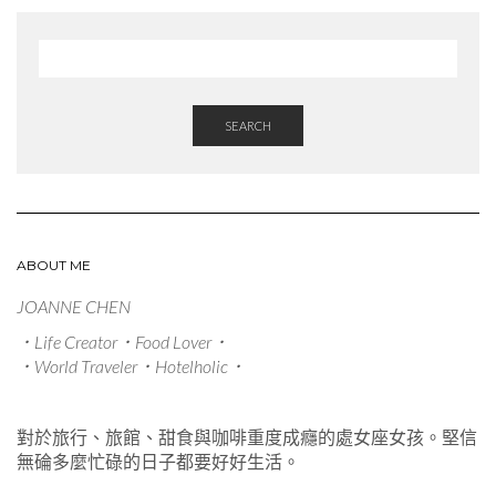
SEARCH
ABOUT ME
JOANNE CHEN
．Life Creator．Food Lover．
．World Traveler．Hotelholic．
對於旅行、旅館、甜食與咖啡重度成癮的處女座女孩。堅信
無碖多麼忙碌的日子都要好好生活。