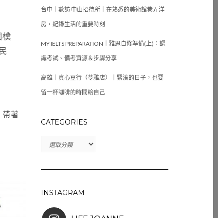
台中｜數訪 中山招待所｜在熟悉的美術館巷弄洋
房，紀錄生活的重要時刻
固樸
MY IELTS PREPARATION｜雅思自修準備(上)：認
民
識考試、備考資源＆步驟分享
高雄｜真心豆行（苓雅店）｜緊湊的日子，也要
留一杯咖啡的時間給自己
，帶著
CATEGORIES
CATEGORIES
INSTAGRAM