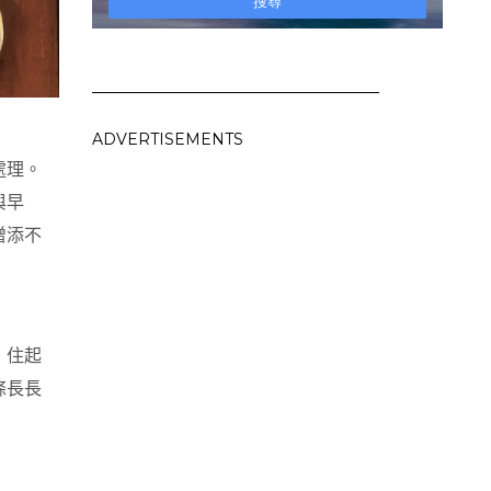
ADVERTISEMENTS
處理。
與早
增添不
，住起
條長長