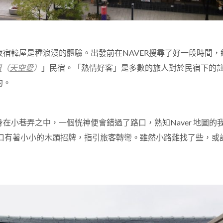
夜宿韓屋是種浪漫的體驗。出發前在
NAVER
搜尋了好一段時間，
애
（
天空愛
）
」民宿。「熱情好客」是多數的旅人對於民宿下的
約。
身在小巷弄之中，一個恍神便會錯過了路口，熟知
Naver
地圖的
口有著小小的木頭招牌，指引旅客轉彎。雖然小路難找了些，或