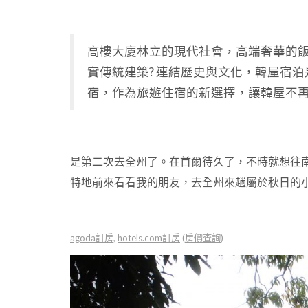
高樓大廈林立的現代社會，高端奢華的
實傳統建築? 連結歷史與文化，韓屋宿
宿，作為旅遊住宿的新選擇，讓韓屋不
是第二次去全州了。在首爾待久了，不時就想往
特地前來看看我的朋友，去全州來趟屬於秋日的
agoda訂房
,
hotels.com訂房
(
房價查詢
)