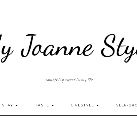
something sweet in my life
STAY
TASTE
LIFESTYLE
SELF-G