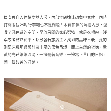
這次獨自入住標準雙人房，內部空間遠比想象中寬敞，同時
打開兩個
29
吋行李箱也不是問題！木質傢俱的沉穩內斂，溫
暖了淺色系的空間，至於房間的家飾選物，像是衣帽架、矮
桌或者乾燥花束，都散發著旅店主人獨到的品味。最喜愛的
則是床邊那盞設計感十足的黑色吊燈，關上主燈的夜晚，暈
黃的光芒細細流淌，一邊聽著音樂、一邊寫下釜山的日記，
願一個甜美的好夢。