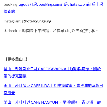
booking:
agoda訂房
,
booking.com訂房
,
hotels.com訂房
｜
房
價查詢
Instagram:
@hotelkyungsung
＊
check-in
時間是下午四點，若提早到可以先寄放行李。
【更多釜山
…
】
釜山｜카페 까바르나 CAFE KAVARNA｜咖啡與可頌，關於
愛的捷克回憶
釜山｜카페 일다 CAFE ILDA｜咖啡換故事，青沙浦的沉靜日
常風景
釜山｜카페 나견 CAFE NAGYUN 、尾浦鐵道、青沙浦｜療