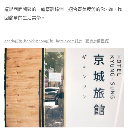
這是西面鬧區的一處寧靜綠洲，
適合審美疲勞的你
/
妳，找
回簡單的生活美學。
agoda訂房
,
booking.com訂房
,
hotels.com訂房
（
優惠房價查詢
）