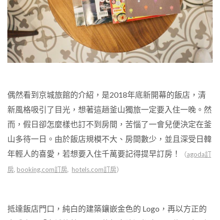
偶然看到京城旅館的介紹，是
2018
年底新開幕的飯店，清
新風格吸引了目光，想著這趟釜山獨旅一定要入住一晚。然
而，假日卻怎麼樣也訂不到房間，苦惱了一會兒便決定在釜
山多待一日。由於飯店規模不大、房間數少，並且深受日韓
年輕人的喜愛，若想要入住千萬要記得提早訂房！
（
agoda訂
房
,
booking.com訂房
,
hotels.com訂房
）
抵達飯店門口，純白的建築鑲嵌金色的
Logo
，再以方正的