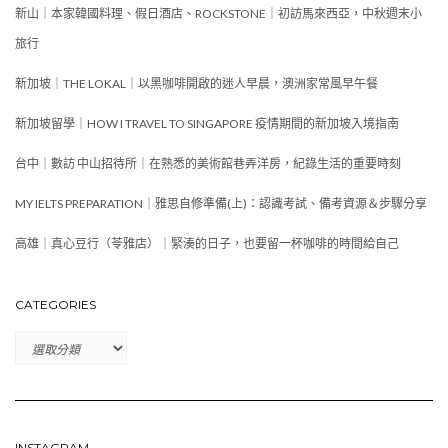
新山｜本家韓國料理、假日酒店、ROCKSTONE｜初訪馬來西亞，中秋週末小
旅行
新加坡｜THE LOKAL｜以黑咖啡開啟的迷人早晨，澳洲家常風早午餐
新加坡留學｜HOW I TRAVEL TO SINGAPORE 疫情期間的新加坡入境指南
台中｜數訪 中山招待所｜在熟悉的美術館巷弄洋房，紀錄生活的重要時刻
MY IELTS PREPARATION｜雅思自修準備(上)：認識考試、備考資源＆步驟分享
高雄｜真心豆行（苓雅店）｜緊湊的日子，也要留一杯咖啡的時間給自己
CATEGORIES
CATEGORIES
INSTAGRAM