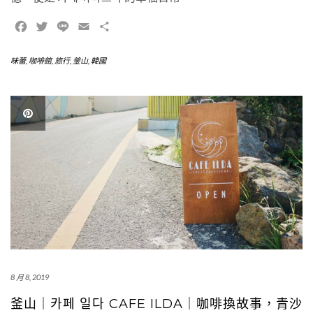
Facebook
Twitter
Line
Email
Share
味蕾
,
咖啡館
,
旅行
,
釜山
,
韓國
8 月 8, 2019
釜山｜카페 일다 CAFE ILDA｜咖啡換故事，青沙