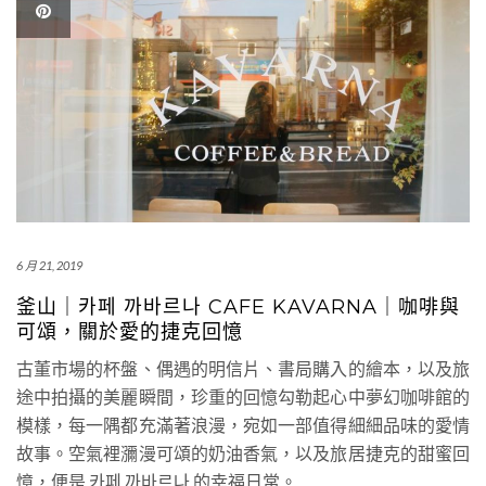
6 月 21, 2019
釜山｜카페 까바르나 CAFE KAVARNA｜咖啡與
可頌，關於愛的捷克回憶
古董市場的杯盤、偶遇的明信片、書局購入的繪本，以及旅
途中拍攝的美麗瞬間，珍重的回憶勾勒起心中夢幻咖啡館的
模樣，每一隅都充滿著浪漫，宛如一部值得細細品味的愛情
故事。空氣裡瀰漫可頌的奶油香氣，以及旅居捷克的甜蜜回
憶，便是 카페 까바르나 的幸福日常。