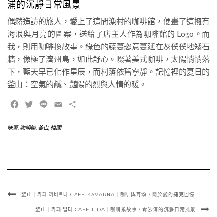
浦的沉靜日常風景
偶然造訪的旅人，愛上了這間漁村的咖啡館，便畫了這擁有
海浪與月亮的圖案，送給了店主人作為咖啡館的 Logo。而
我，則用咖啡換故事。綠色的藤蔓恣意蔓延在灰僕僕地矮石
牆，像極了濟州島，如此舒心。啜著美式咖啡，太陽悄悄落
下，藍天早已化作星辰，而村落依舊寧靜。記憶裡的夏日的
釜山：空氣的鹹、豔陽的烈與人情的暖。
Facebook
Twitter
Line
Email
Share
味蕾
,
咖啡館
,
釜山
,
韓國
釜山｜카페 까바르나 CAFE KAVARNA｜咖啡與可頌，關於愛的捷克回憶
釜山｜카페 일다 CAFE ILDA｜咖啡換故事，青沙浦的沉靜日常風景