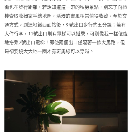
街也在步行距離，若想知道這一帶的私房景點，別忘了向櫃
檯索取收獨家手繪地圖，活潑的畫風相當值得收藏。
至於交
通方式，到達地鐵西面站後，
9
號出口步行約五分鐘；若有
大件行李，
11
號出口則有電梯可以搭乘，可別像我一樣傻傻
地搭乘
7
號出口電梯！即使兩個出口僅隔著一條大馬路，但
是卻要繞大大地一圈才有斑馬線可以穿越。