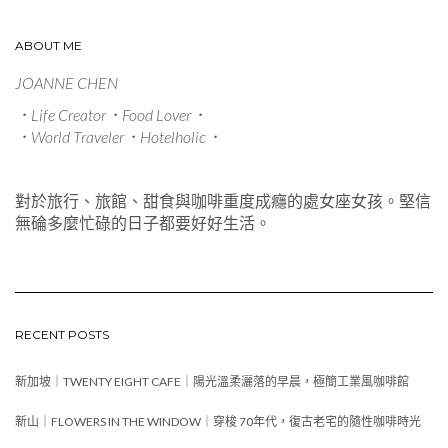
ABOUT ME
JOANNE CHEN
．Life Creator．Food Lover．
．World Traveler．Hotelholic．
對於旅行、旅館、甜食與咖啡重度成癮的處女座女孩。堅信
無碖多麼忙碌的日子都要好好生活。
RECENT POSTS
新加坡｜TWENTY EIGHT CAFE｜陽光溫柔灑落的早晨，極簡工業風咖啡館
新山｜FLOWERS IN THE WINDOW｜穿梭 70年代，復古老宅的隨性咖啡時光