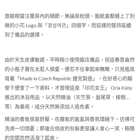
旅館相當注重房內的細節，無論是枕頭、面紙盒都縫上了別
緻的小花
Logo
與「
경성여관」四個字，而這樣的堅持延續
到了備品的選擇。
由於天生皮膚敏感，平時極少使用飯店備品，但這春意盎然
的小瓶子實在太惹人憐愛，便忍不住拿起來瞧瞧，只見瓶底
寫著「
Made in Czech Republic
捷克製造」，在好奇心的驅
使下便查了一下資料，才發現這是「印花女王」
Orla Kiely
推出的沐浴用品
，以天然精油（天竺葵、鼠尾草、桉樹…
等）為基底，成分天然無添加人造色素。
精油的香氣很是舒壓，在霧氣的氤氳與香氛環繞下，彷彿可
洗滌一切煩憂；那復古俏皮的包裝更是讓人會心一笑，極簡
的空間忽然活潑了起來。