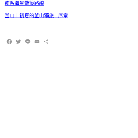
癒系海景散策路線
釜山｜初夏的釜山獨旅 – 序章
Facebook
Twitter
Line
Email
Share